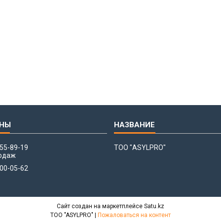
655-89-19
ТОО "ASYLPRO"
одаж
700-05-62
Сайт создан на маркетплейсе
Satu.kz
ТОО "ASYLPRO" |
Пожаловаться на контент