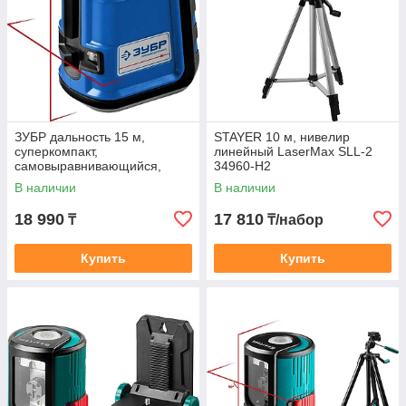
ЗУБР дальность 15 м,
STAYER 10 м, нивелир
суперкомпакт,
линейный LaserMax SLL-2
самовыравнивающийся,
34960-H2
двухлучевой, точность +/-0,3
В наличии
В наличии
мм/м, нивелир лазерный
18 990
17 810
₸
₸/набор
Купить
Купить