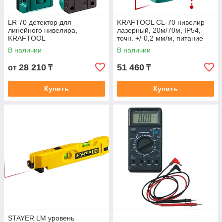
LR 70 детектор для
KRAFTOOL CL-70 нивелир
линейного нивелира,
лазерный, 20м/70м, IP54,
KRAFTOOL
точн. +/-0,2 мм/м, питание
4хАА, в коробке, 34660
В наличии
В наличии
28 210
51 460
от
₸
₸
Купить
Купить
STAYER LM уровень