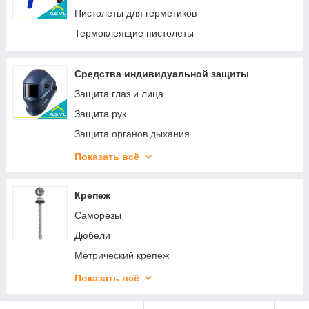
Пистолеты для герметиков
Термоклеящие пистолеты
Средства индивидуальной защиты
Защита глаз и лица
Защита рук
Защита органов дыхания
Защита головы
Показать всё
Защита органов слуха
Одежда защитная
Крепеж
Защита от падения с высоты
Саморезы
Дюбели
Метрический крепеж
Такелажный крепеж
Показать всё
Гвозди