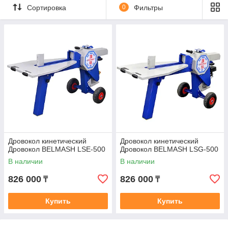
Мебельный крепеж
Сортировка
0
Фильтры
Крепеж для отделочных работ
Перфорированный крепеж
Электромонтажный крепеж
Сантехнический крепеж
Хомуты металлические
Анкерный крепеж
Дровокол кинетический
Дровокол кинетический
Дровокол BELMASH LSE-500
Дровокол BELMASH LSG-500
В наличии
В наличии
826 000
826 000
₸
₸
Купить
Купить