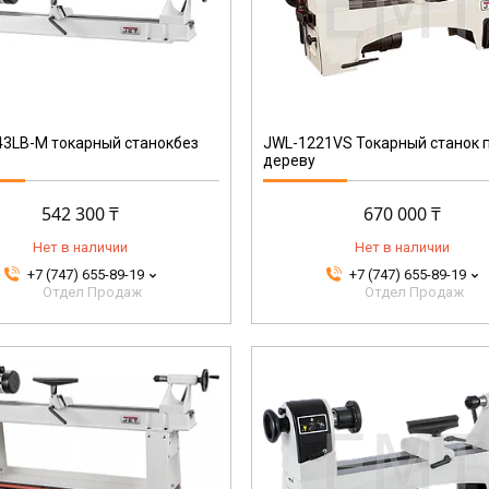
719200M
3LB-M токарный станокбез
JWL-1221VS Токарный станок 
дереву
542 300 ₸
670 000 ₸
Нет в наличии
Нет в наличии
+7 (747) 655-89-19
+7 (747) 655-89-19
Отдел Продаж
Отдел Продаж