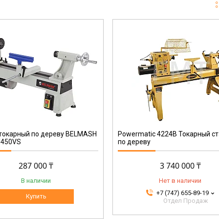
1794224B-RU
токарный по дереву BELMASH
Powermatic 4224B Токарный с
/450VS
по дереву
287 000 ₸
3 740 000 ₸
В наличии
Нет в наличии
+7 (747) 655-89-19
Купить
Отдел Продаж