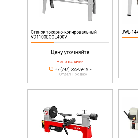
0
10000501LM
Станок токарно-копировальный
JWL-144
VD1100ECO_400V
Цену уточняйте
Нет в наличии
+7 (747) 655-89-19
Отдел Продаж