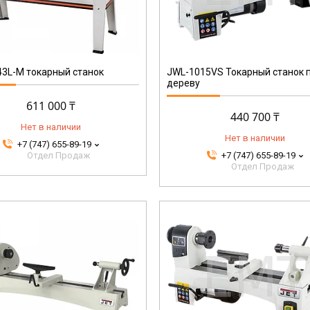
719110M
3L-M токарный станок
JWL-1015VS Токарный станок 
дереву
611 000 ₸
440 700 ₸
Нет в наличии
Нет в наличии
+7 (747) 655-89-19
Отдел Продаж
+7 (747) 655-89-19
Отдел Продаж