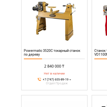
9120039902920
Powermatic 3520C токарный станок
Станок
по дереву
VD1100
2 840 000 ₸
Нет в наличии
+7 (747) 655-89-19
Отдел Продаж