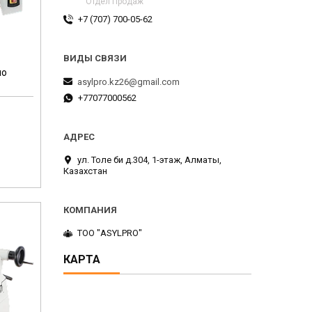
Отдел Продаж
+7 (707) 700-05-62
по
asylpro.kz26@gmail.com
+77077000562
ул. Толе би д.304, 1-этаж, Алматы,
Казахстан
ТОО "ASYLPRO"
КАРТА