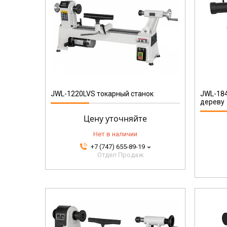
719600M
JWL-1220LVS токарный станок
JWL-184
дереву
Цену уточняйте
Нет в наличии
+7 (747) 655-89-19
Отдел Продаж