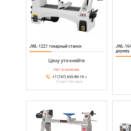
719500M
JWL-1221 токарный станок
JWL-164
дереву
Цену уточняйте
Нет в наличии
+7 (747) 655-89-19
Отдел Продаж