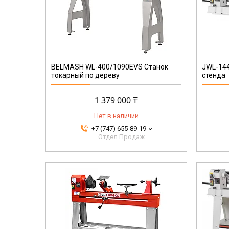
10000502LM
BELMASH WL-400/1090EVS Станок
JWL-144
токарный по дереву
стенда
1 379 000 ₸
Нет в наличии
+7 (747) 655-89-19
Отдел Продаж