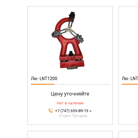
LNT1100
Лю- LNT1200
Лю- LN
Цену уточняйте
Нет в наличии
+7 (747) 655-89-19
Отдел Продаж