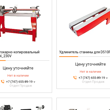
D510FBVL
 токарно-копировальный
Удлинитель станины для D510
N_230V
Цену уточняйте
Цену уточняйте
Нет в наличии
Нет в наличии
+7 (747) 655-89-19
+7 (747) 655-89-19
Отдел Продаж
Отдел Продаж