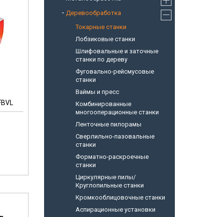
Деревообработка
Токарные станки
Лобзиковые станки
Шлифовальные и заточные
станки по дереву
Фуговально-рейсмусовые
станки
Ваймы и пресс
FBVL
Комбинированные
многооперационные станки
Ленточные пилорамы
Сверлильно-пазовальные
станки
Форматно-раскроечные
станки
Циркулярные пилы/
Круглопильные станки
Кромкооблицовочные станки
Аспирационные установки