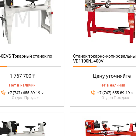
9120039900575
0EVS Токарный станок по
Станок токарно-копировальны
VD1100N_400V
1 767 700 ₸
Цену уточняйте
Нет в наличии
Нет в наличии
+7 (747) 655-89-19
+7 (747) 655-89-19
Отдел Продаж
Отдел Продаж