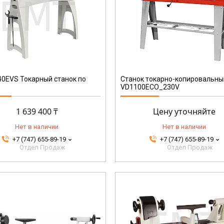
9120058375743
0EVS Токарный станок по
Станок токарно-копировальны
VD1100ECO_230V
1 639 400 ₸
Цену уточняйте
Нет в наличии
Нет в наличии
+7 (747) 655-89-19
+7 (747) 655-89-19
Отдел Продаж
Отдел Продаж