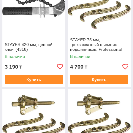
STAYER 75 мм,
STAYER 420 мм, цепной
трехзахватный съемник
ключ (4318)
подшипников, Professional
(43220-075)
В наличии
В наличии
3 190
4 700
₸
₸
Купить
Купить