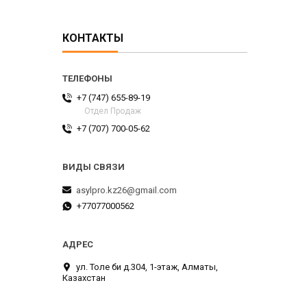
КОНТАКТЫ
+7 (747) 655-89-19
Отдел Продаж
+7 (707) 700-05-62
asylpro.kz26@gmail.com
+77077000562
ул. Толе би д.304, 1-этаж, Алматы,
Казахстан