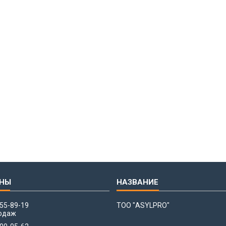
655-89-19
ТОО "ASYLPRO"
одаж