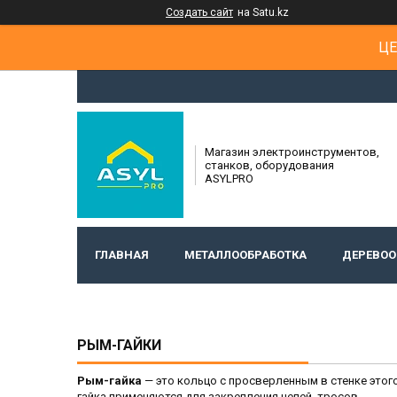
Создать сайт
на Satu.kz
ЦЕ
Магазин электроинструментов,
станков, оборудования
ASYLPRO
ГЛАВНАЯ
МЕТАЛЛООБРАБОТКА
ДЕРЕВОО
РЫМ-ГАЙКИ
Рым-гайка
— это кольцо с просверленным в стенке этог
гайка применяются для закрепления цепей, тросов.