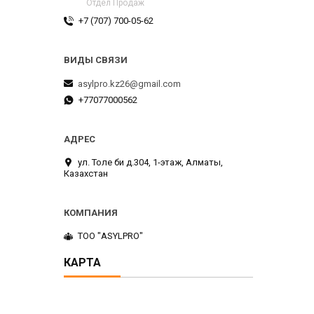
Отдел Продаж
+7 (707) 700-05-62
asylpro.kz26@gmail.com
+77077000562
ул. Толе би д.304, 1-этаж, Алматы,
Казахстан
ТОО "ASYLPRO"
КАРТА