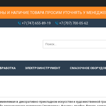
НЫ И НАЛИЧИЕ ТОВАРА ПРОСИМ УТОЧНЯТЬ У МЕНЕДЖЕ
+7 (747) 655-89-19
+7 (707) 700-05-62
БРАБОТКА
ЭЛЕКТРОИНСТРУМЕНТ
СМАЗОЧНОЕ ОБОРУДО
применяемая в декоративно-прикладном искусстве и художественной гра
бо органического материала (древесины, фанеры, пробки, бумаги, карто