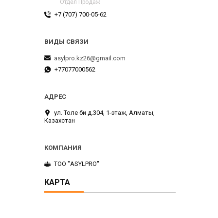
Отдел Продаж
+7 (707) 700-05-62
asylpro.kz26@gmail.com
+77077000562
ул. Толе би д.304, 1-этаж, Алматы,
Казахстан
ТОО "ASYLPRO"
КАРТА