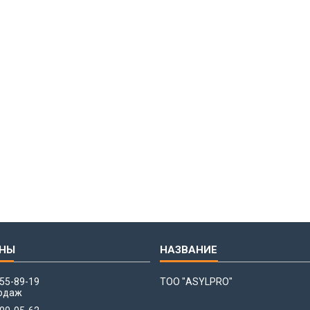
655-89-19
ТОО "ASYLPRO"
одаж