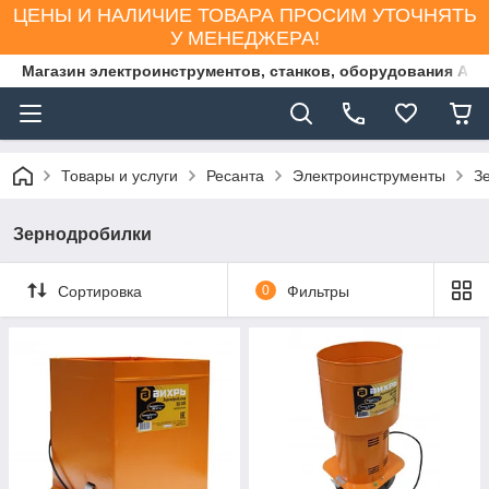
ЦЕНЫ И НАЛИЧИЕ ТОВАРА ПРОСИМ УТОЧНЯТЬ
У МЕНЕДЖЕРА!
Магазин электроинструментов, станков, оборудования AS
Товары и услуги
Ресанта
Электроинструменты
З
Зернодробилки
Сортировка
0
Фильтры