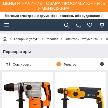
ЦЕНЫ И НАЛИЧИЕ ТОВАРА ПРОСИМ УТОЧНЯТЬ
У МЕНЕДЖЕРА!
Магазин электроинструментов, станков, оборудования AS
Товары и услуги
Ресанта
Электроинструменты
П
Перфораторы
Сортировка
0
Фильтры