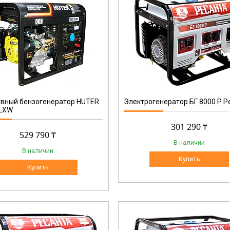
64/1/47
ивный бензогенератор HUTER
Электрогенератор БГ 8000 Р Р
LXW
301 290 ₸
529 790 ₸
В наличии
В наличии
Купить
Купить