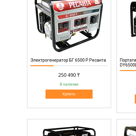
64/1/18
Электрогенератор БГ 6500 Р Ресанта
Портат
DY6500
250 490 ₸
В наличии
Купить