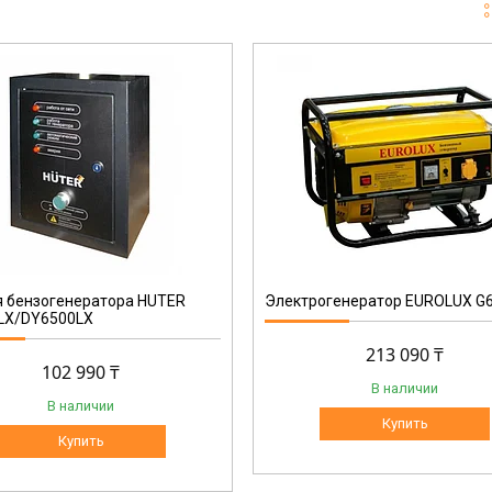
64/1/42
я бензогенератора HUTER
Электрогенератор EUROLUX G
LX/DY6500LX
213 090 ₸
102 990 ₸
В наличии
В наличии
Купить
Купить