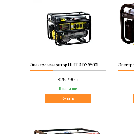
64/1/44
Электрогенератор HUTER DY9500L
Электро
326 790 ₸
В наличии
Купить