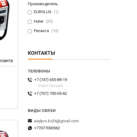
Производитель
EUROLUX
1
Huter
20
Ресанта
10
КОНТАКТЫ
есанта
+7 (747) 655-89-19
Отдел Продаж
+7 (707) 700-05-62
asylpro.kz26@gmail.com
+77077000562