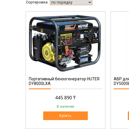
64/1/20
Портативный бензогенератор HUTER
АВР дл
DY8000LXA
DY5000
445 890 ₸
В наличии
Купить