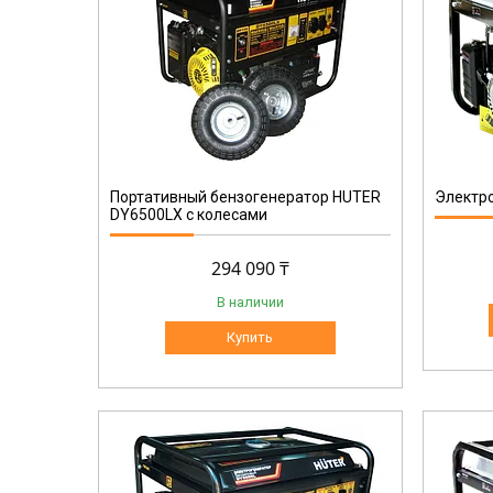
64/1/52
Портативный бензогенератор HUTER
Электро
DY6500LX с колесами
294 090 ₸
В наличии
Купить