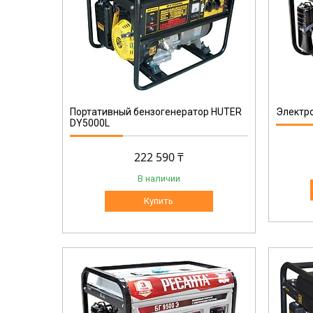
64/1/53
Портативный бензогенератор HUTER
Электро
DY5000L
222 590 ₸
В наличии
Купить