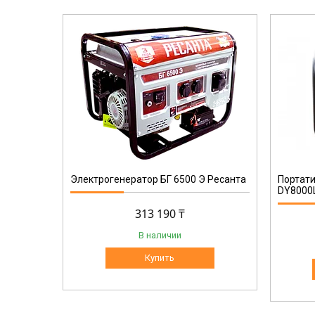
64/1/28
Электрогенератор БГ 6500 Э Ресанта
Портат
DY8000
313 190 ₸
В наличии
Купить