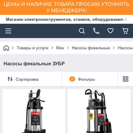
ЦЕНЫ И НАЛИЧИЕ ТОВАРА ПРОСИМ УТОЧНЯТЬ
У МЕНЕДЖЕРА!
Магазин электроинструментов, станков, оборудования AS
Товары и услуги
Max
Насосы фекальные
Насосы
Насосы фекальные ЗУБР
Сортировка
0
Фильтры