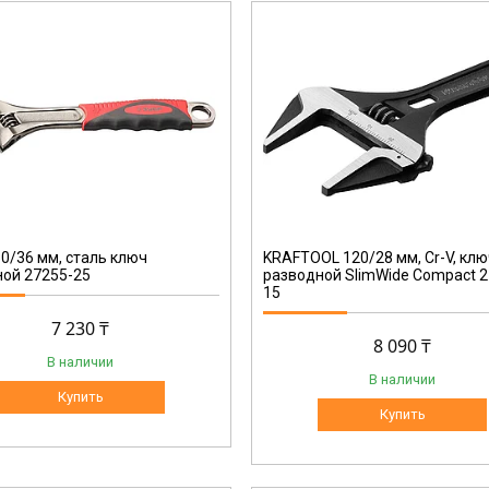
27266-15
0/36 мм, сталь ключ
KRAFTOOL 120/28 мм, Cr-V, кл
ой 27255-25
разводной SlimWide Compact 2
15
7 230 ₸
8 090 ₸
В наличии
В наличии
Купить
Купить