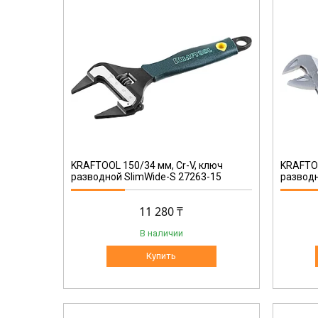
27265-15
KRAFTOOL 150/34 мм, Cr-V, ключ
KRAFTOO
разводной SlimWide-S 27263-15
разводн
11 280 ₸
В наличии
Купить