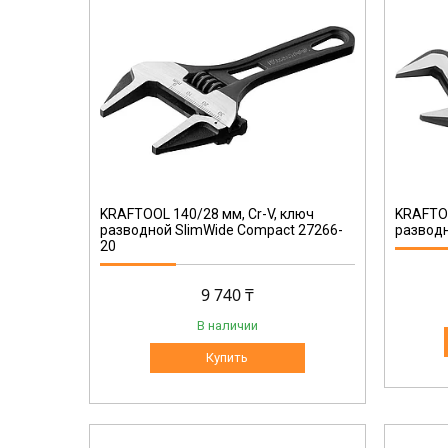
27258-15
KRAFTOOL 140/28 мм, Cr-V, ключ
KRAFTOO
разводной SlimWide Compact 27266-
разводн
20
9 740 ₸
В наличии
Купить