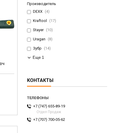
Производитель
DEXX
4
Kraftool
17
Stayer
10
Uragan
8
Зубр
14
Еще 1
люч
КОНТАКТЫ
+7 (747) 655-89-19
Отдел Продаж
+7 (707) 700-05-62