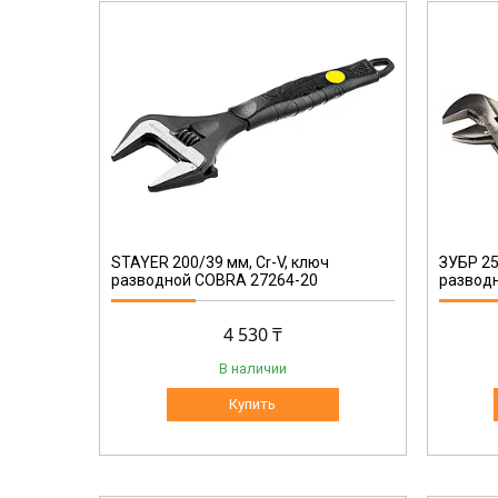
27255-25
STAYER 200/39 мм, Cr-V, ключ
ЗУБР 25
разводной COBRA 27264-20
разводн
4 530 ₸
В наличии
Купить