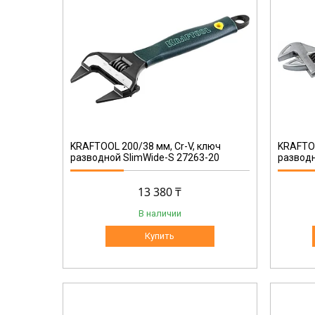
27265-30
KRAFTOOL 200/38 мм, Cr-V, ключ
KRAFTOO
разводной SlimWide-S 27263-20
разводн
13 380 ₸
В наличии
Купить