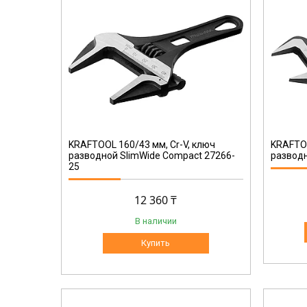
27258-20
KRAFTOOL 160/43 мм, Cr-V, ключ
KRAFTOO
разводной SlimWide Compact 27266-
разводн
25
12 360 ₸
В наличии
Купить