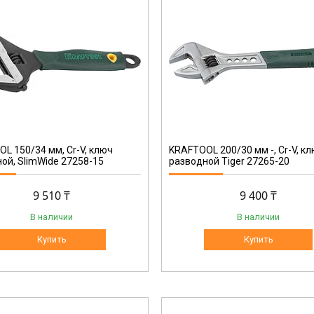
27265-20
L 150/34 мм, Cr-V, ключ
KRAFTOOL 200/30 мм -, Cr-V, к
ой, SlimWide 27258-15
разводной Tiger 27265-20
9 510 ₸
9 400 ₸
В наличии
В наличии
Купить
Купить