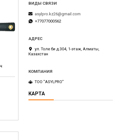
asylpro.kz26@gmail.com
+77077000562
ул. Толе би д.304, 1-этаж, Алматы,
Казахстан
юч
ТОО "ASYLPRO"
КАРТА