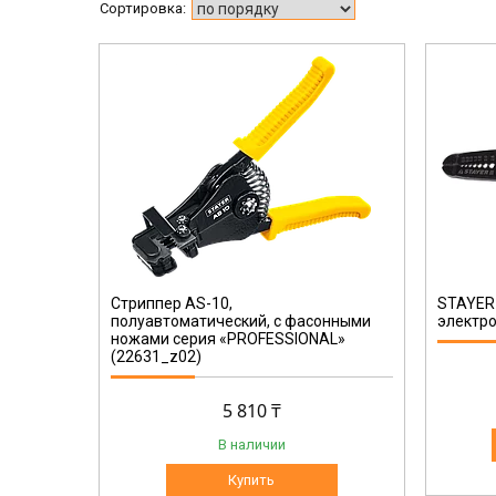
2265-17
Стриппер AS-10,
STAYER 
полуавтоматический, с фасонными
электро
ножами серия «PROFESSIONAL»
(22631_z02)
5 810 ₸
В наличии
Купить