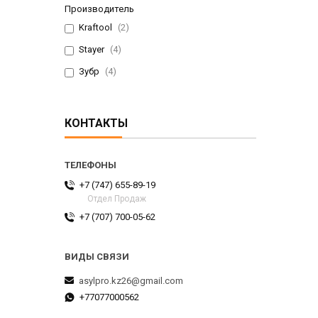
Производитель
Kraftool
2
Stayer
4
Зубр
4
КОНТАКТЫ
+7 (747) 655-89-19
Отдел Продаж
+7 (707) 700-05-62
asylpro.kz26@gmail.com
+77077000562