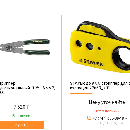
22663_z01
триппер
STAYER до 8 мм стриппер для 
нкциональный, 0.75 - 6 мм2,
изоляции 22663_z01
OL
Цену уточняйте
7 520 ₸
Нет в наличии
В наличии
+7 (747) 655-89-19
Отдел Продаж
Купить