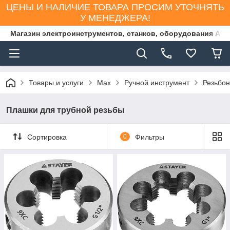
ЦЕНЫ И НАЛИЧИЕ ТОВАРА ПРОСИМ УТОЧНЯТЬ
У МЕНЕДЖЕРА!
Магазин электроинструментов, станков, оборудования AS
Товары и услуги
Max
Ручной инструмент
Резьбон
Плашки для трубной резьбы
Сортировка
0
Фильтры