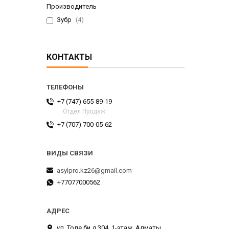
Производитель
Зубр
4
КОНТАКТЫ
+7 (747) 655-89-19
Отдел Продаж
+7 (707) 700-05-62
asylpro.kz26@gmail.com
+77077000562
ул. Толе би д.304, 1-этаж, Алматы,