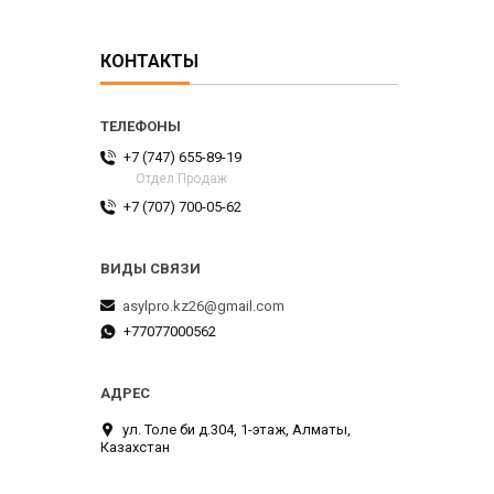
КОНТАКТЫ
+7 (747) 655-89-19
Отдел Продаж
+7 (707) 700-05-62
asylpro.kz26@gmail.com
+77077000562
ул. Толе би д.304, 1-этаж, Алматы,
Казахстан