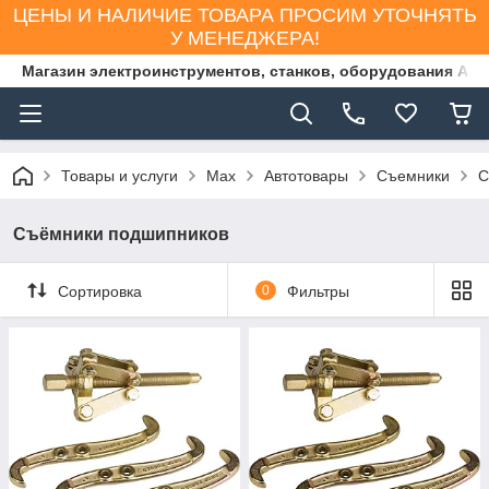
ЦЕНЫ И НАЛИЧИЕ ТОВАРА ПРОСИМ УТОЧНЯТЬ
У МЕНЕДЖЕРА!
Магазин электроинструментов, станков, оборудования AS
Товары и услуги
Max
Автотовары
Съемники
С
Съёмники подшипников
Сортировка
0
Фильтры