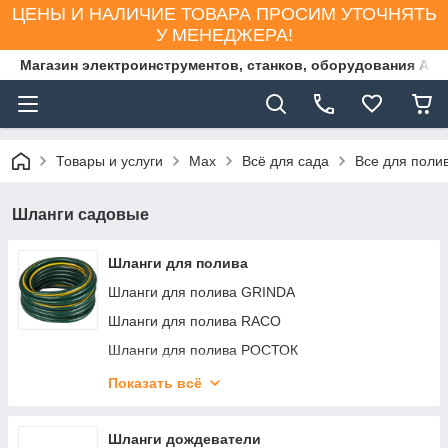
ЦЕНЫ И НАЛИЧИЕ ТОВАРА ПРОСИМ УТОЧНЯТЬ
У МЕНЕДЖЕРА!
Магазин электроинструментов, станков, оборудования AS
Товары и услуги
Max
Всё для сада
Все для поли
Шланги садовые
Шланги для полива
Шланги для полива GRINDA
Шланги для полива RACO
Шланги для полива РОСТОК
Шланги для полива ЗУБР
Показать всё
Шланги для полива ВИХРЬ
Шланги дождеватели