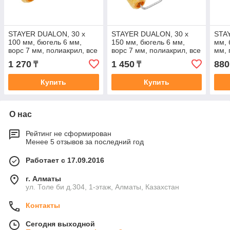
STAYER DUALON, 30 х
STAYER DUALON, 30 х
STA
100 мм, бюгель 6 мм,
150 мм, бюгель 6 мм,
мм, 
ворс 7 мм, полиакрил, все
ворс 7 мм, полиакрил, все
мм, 
виды ЛКМ, малярный
виды ЛКМ, малярный
ЛКМ
1 270
1 450
880
₸
₸
миди-валик с ручкой
миди-валик с ручкой
вали
Купить
Купить
О нас
Рейтинг не сформирован
Менее 5 отзывов за последний год
Работает с 17.09.2016
г. Алматы
ул. Толе би д.304, 1-этаж, Алматы, Казахстан
Контакты
Сегодня выходной