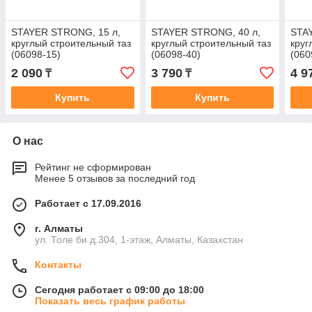
STAYER STRONG, 15 л,
STAYER STRONG, 40 л,
STA
круглый строительный таз
круглый строительный таз
круг
(06098-15)
(06098-40)
(060
2 090
3 790
4 9
₸
₸
Купить
Купить
О нас
Рейтинг не сформирован
Менее 5 отзывов за последний год
Работает с 17.09.2016
г. Алматы
ул. Толе би д.304, 1-этаж, Алматы, Казахстан
Контакты
Сегодня работает с 09:00 до 18:00
Показать весь график работы