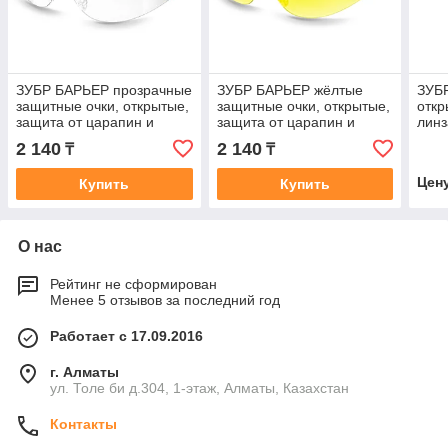
ЗУБР БАРЬЕР прозрачные
ЗУБР БАРЬЕР жёлтые
ЗУБ
защитные очки, открытые,
защитные очки, открытые,
откр
защита от царапин и
защита от царапин и
линз
запотевания, UV 380,
запотевания, UV 450,
цар
2 140
2 140
₸
₸
оптический класс 1,
оптический класс 1,
запо
очки
Цен
Купить
Купить
О нас
Рейтинг не сформирован
Менее 5 отзывов за последний год
Работает с 17.09.2016
г. Алматы
ул. Толе би д.304, 1-этаж, Алматы, Казахстан
Контакты