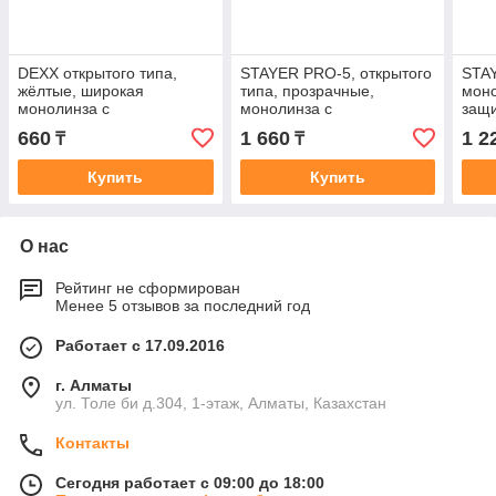
DEXX открытого типа,
STAYER PRO-5, открытого
STAY
жёлтые, широкая
типа, прозрачные,
моно
монолинза с
монолинза с
защи
дополнительной боковой
дополнительной боковой
(2-1
660
1 660
1 2
₸
₸
защитой и вентиляцией,
защитой, защитные очки
защитные очки
Купить
Купить
О нас
Рейтинг не сформирован
Менее 5 отзывов за последний год
Работает с 17.09.2016
г. Алматы
ул. Толе би д.304, 1-этаж, Алматы, Казахстан
Контакты
Сегодня работает с 09:00 до 18:00