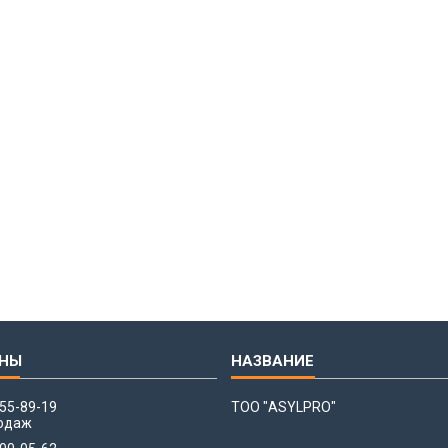
655-89-19
ТОО "ASYLPRO"
одаж