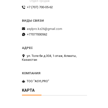
Отдел Продаж
+7 (707) 700-05-62
asylpro.kz26@gmail.com
+77077000562
ул. Толе би д.304, 1-этаж, Алматы,
Казахстан
ТОО "ASYLPRO"
КАРТА