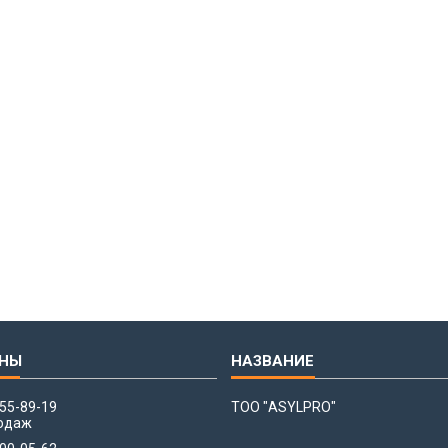
655-89-19
ТОО "ASYLPRO"
одаж