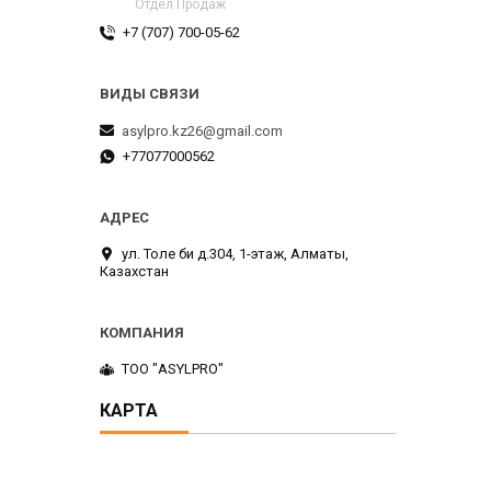
Отдел Продаж
+7 (707) 700-05-62
asylpro.kz26@gmail.com
+77077000562
ул. Толе би д.304, 1-этаж, Алматы,
Казахстан
ТОО "ASYLPRO"
КАРТА