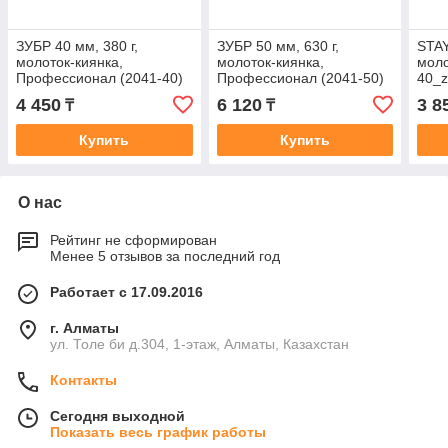
ЗУБР 40 мм, 380 г,
ЗУБР 50 мм, 630 г,
STAY
молоток-киянка,
молоток-киянка,
моло
Профессионал (2041-40)
Профессионал (2041-50)
40_
4 450
6 120
3 8
₸
₸
Купить
Купить
О нас
Рейтинг не сформирован
Менее 5 отзывов за последний год
Работает с 17.09.2016
г. Алматы
ул. Толе би д.304, 1-этаж, Алматы, Казахстан
Контакты
Сегодня выходной
Показать весь график работы