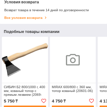
Условия возврата
Возврат товара в течение 14 дней по договоренности
Все условия возврата
Подобные товары компании
СИБИН Б2 800/1000 г, 400
MIRAX 600/800 г, 360 мм,
MIRA
мм, кованый топор с
топор кованый (20601-06)
топо
прямым лезвием (2069-
08)
5 750
4 750
4 1
₸
₸