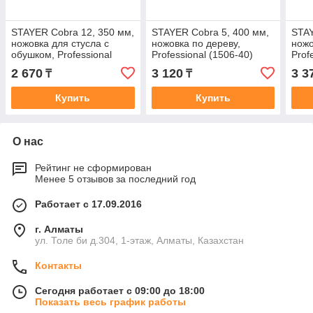
STAYER Cobra 12, 350 мм,
STAYER Cobra 5, 400 мм,
STAY
ножовка для стусла c
ножовка по дереву,
ножо
обушком, Professional
Professional (1506-40)
Prof
(15365-35)
2 670
3 120
3 3
₸
₸
Купить
Купить
О нас
Рейтинг не сформирован
Менее 5 отзывов за последний год
Работает с 17.09.2016
г. Алматы
ул. Толе би д.304, 1-этаж, Алматы, Казахстан
Контакты
Сегодня работает с 09:00 до 18:00
Показать весь график работы