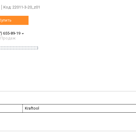
Код:
22011-3-20_z01
Купить
7) 655-89-19
 Продаж
Kraftool