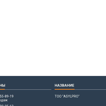
655-89-19
ТОО "ASYLPRO"
одаж