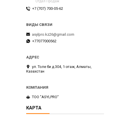
Отдел Продаж
+7 (707) 700-05-62
asylpro.kz26@gmail.com
+77077000562
ул. Толе би д.304, 1-этаж, Алматы,
Казахстан
ТОО "ASYLPRO"
КАРТА