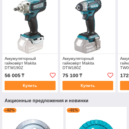
Аккумуляторный
Аккумуляторный
Акк
гайковёрт Makita
гайковёрт Makita
гайк
DTW190Z
DTW180Z
TW0
56 005
75 100
172
₸
₸
Купить
Купить
Акционные предложения и новинки
–92%
–91%