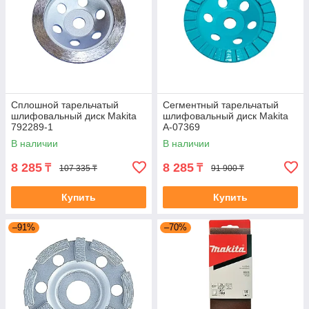
Сплошной тарельчатый
Сегментный тарельчатый
шлифовальный диск Makita
шлифовальный диск Makita
792289-1
A-07369
В наличии
В наличии
8 285
8 285
₸
₸
107 335 ₸
91 900 ₸
Купить
Купить
–91%
–70%