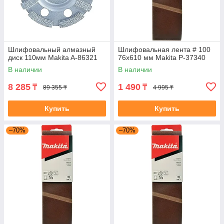
Шлифовальный алмазный
Шлифовальная лента # 100
диск 110мм Makita A-86321
76x610 мм Makita P-37340
В наличии
В наличии
8 285
1 490
₸
₸
89 355 ₸
4 995 ₸
Купить
Купить
–70%
–70%