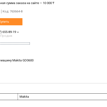
ая сумма заказа на сайте — 10 000 ₸
Код:
763664-8
Купить
7) 655-89-19
 Продаж
 машину Makita GD0600
Makita