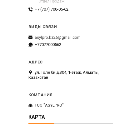
Отдел Продаж
+7 (707) 700-05-62
asylpro.kz26@gmail.com
+77077000562
ул. Толе би д.304, 1-этаж, Алматы,
Казахстан
ТОО "ASYLPRO"
КАРТА