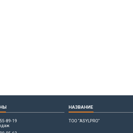
655-89-19
ТОО "ASYLPRO"
одаж