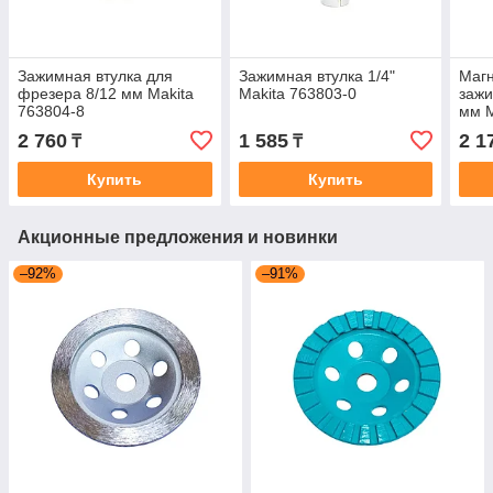
Зажимная втулка для
Зажимная втулка 1/4"
Магн
фрезера 8/12 мм Makita
Makita 763803-0
заж
763804-8
мм M
2 760
1 585
2 1
₸
₸
Купить
Купить
Акционные предложения и новинки
–92%
–91%