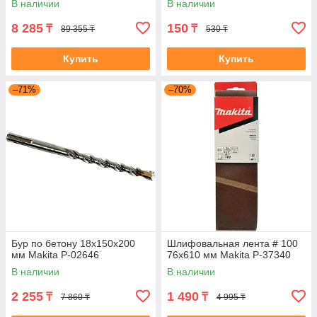
В наличии
В наличии
8 285
150
₸
₸
89 355 ₸
530 ₸
Купить
Купить
–71%
–70%
Бур по бетону 18x150x200
Шлифовальная лента # 100
мм Makita P-02646
76x610 мм Makita P-37340
В наличии
В наличии
2 255
1 490
₸
₸
7 860 ₸
4 995 ₸