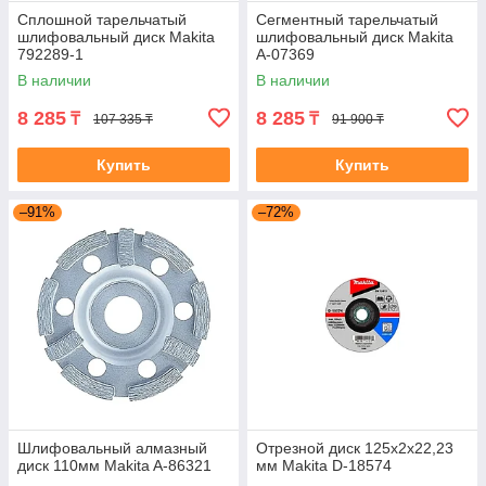
Сплошной тарельчатый
Сегментный тарельчатый
шлифовальный диск Makita
шлифовальный диск Makita
792289-1
A-07369
В наличии
В наличии
8 285
8 285
₸
₸
107 335 ₸
91 900 ₸
Купить
Купить
–91%
–72%
Шлифовальный алмазный
Отрезной диск 125х2х22,23
диск 110мм Makita A-86321
мм Makita D-18574