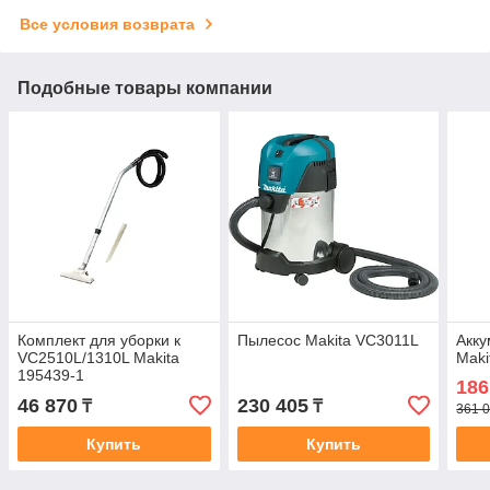
Все условия возврата
Подобные товары компании
Комплект для уборки к
Пылесос Makita VC3011L
Акку
VC2510L/1310L Makita
Mak
195439-1
186
46 870
230 405
₸
₸
361 0
Купить
Купить