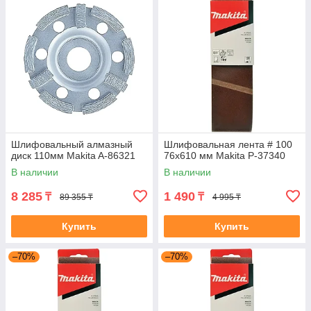
Шлифовальный алмазный
Шлифовальная лента # 100
диск 110мм Makita A-86321
76x610 мм Makita P-37340
В наличии
В наличии
8 285
1 490
₸
₸
89 355 ₸
4 995 ₸
Купить
Купить
–70%
–70%