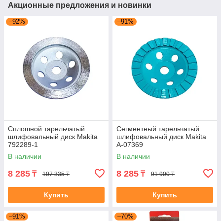
Акционные предложения и новинки
–92%
–91%
Сплошной тарельчатый
Сегментный тарельчатый
шлифовальный диск Makita
шлифовальный диск Makita
792289-1
A-07369
В наличии
В наличии
8 285
8 285
₸
₸
107 335 ₸
91 900 ₸
Купить
Купить
–91%
–70%