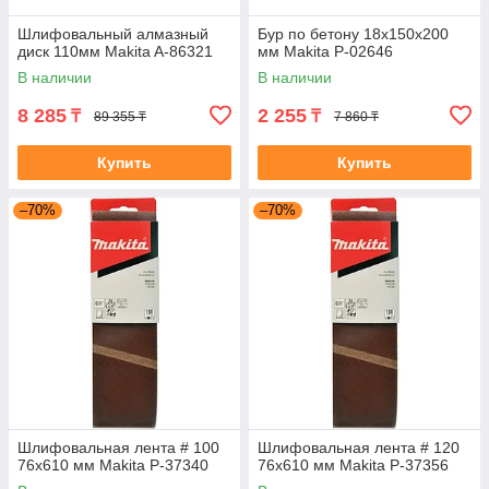
Шлифовальный алмазный
Бур по бетону 18x150x200
диск 110мм Makita A-86321
мм Makita P-02646
В наличии
В наличии
8 285
2 255
₸
₸
89 355 ₸
7 860 ₸
Купить
Купить
–70%
–70%
Шлифовальная лента # 100
Шлифовальная лента # 120
76x610 мм Makita P-37340
76x610 мм Makita P-37356