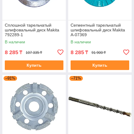
Сплошной тарельчатый
Сегментный тарельчатый
шлифовальный диск Makita
шлифовальный диск Makita
792289-1
A-07369
В наличии
В наличии
8 285
8 285
₸
₸
107 335 ₸
91 900 ₸
Купить
Купить
–91%
–71%