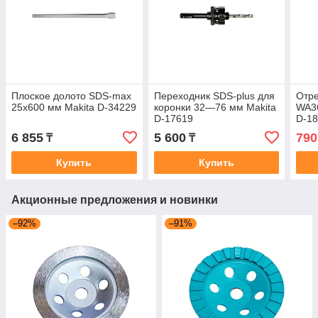
Плоское долото SDS-max
Переходник SDS-plus для
Отре
25x600 мм Makita D-34229
коронки 32—76 мм Makita
WA36
D-17619
D-1
6 855
5 600
790
₸
₸
Купить
Купить
Акционные предложения и новинки
–92%
–91%