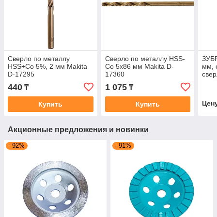
Сверло по металлу
Сверло по металлу HSS-
ЗУБР
HSS+Co 5%, 2 мм Makita
Co 5х86 мм Makita D-
мм, 
D-17295
17360
свер
2962
440
1 075
₸
₸
Цен
Купить
Купить
Акционные предложения и новинки
–92%
–91%