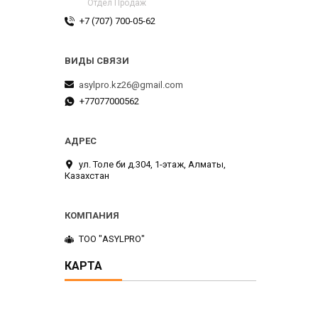
Отдел Продаж
+7 (707) 700-05-62
asylpro.kz26@gmail.com
+77077000562
ул. Толе би д.304, 1-этаж, Алматы,
Казахстан
ТОО "ASYLPRO"
КАРТА