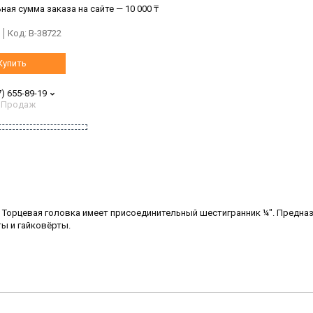
ая сумма заказа на сайте — 10 000 ₸
Код:
B-38722
Купить
7) 655-89-19
 Продаж
. Торцевая головка имеет присоединительный шестигранник ¼". Предна
ы и гайковёрты.