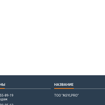
655-89-19
ТОО "ASYLPRO"
одаж