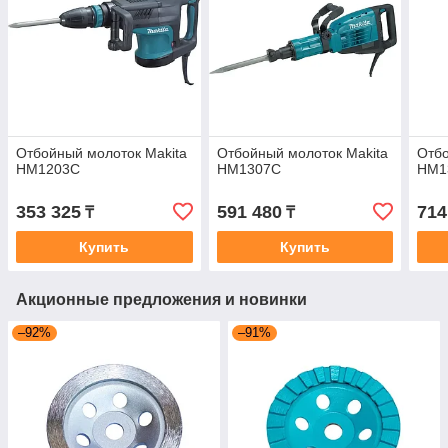
Отбойный молоток Makita
Отбойный молоток Makita
Отбо
HM1203C
HM1307C
HM1
353 325
591 480
714
₸
₸
Купить
Купить
Акционные предложения и новинки
–92%
–91%