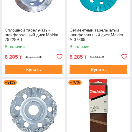
Сплошной тарельчатый
Сегментный тарельчатый
шлифовальный диск Makita
шлифовальный диск Makita
792289-1
A-07369
В наличии
В наличии
8 285
8 285
₸
₸
107 335 ₸
91 900 ₸
Купить
Купить
–91%
–70%