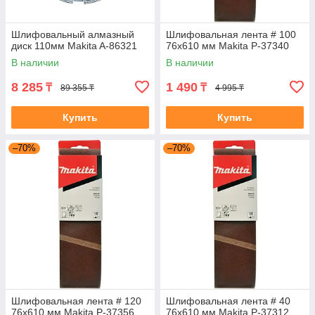
Шлифовальный алмазный
Шлифовальная лента # 100
диск 110мм Makita A-86321
76x610 мм Makita P-37340
В наличии
В наличии
8 285
1 490
₸
₸
89 355 ₸
4 995 ₸
Купить
Купить
–70%
–70%
Шлифовальная лента # 120
Шлифовальная лента # 40
76x610 мм Makita P-37356
76x610 мм Makita P-37312