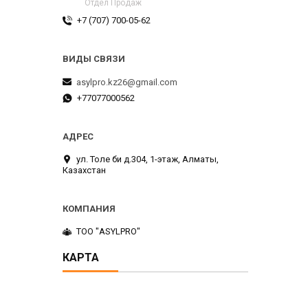
Отдел Продаж
+7 (707) 700-05-62
asylpro.kz26@gmail.com
+77077000562
ул. Толе би д.304, 1-этаж, Алматы,
Казахстан
ТОО "ASYLPRO"
КАРТА