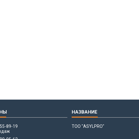
655-89-19
ТОО "ASYLPRO"
одаж