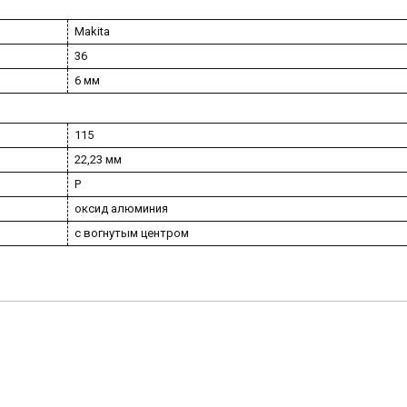
Makita
36
6 мм
115
22,23 мм
P
оксид алюминия
с вогнутым центром