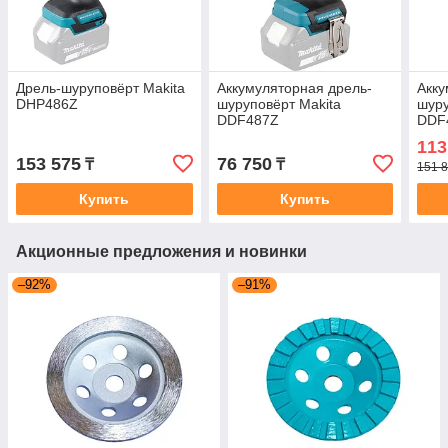
Дрель-шуруповёрт Makita
Аккумуляторная дрель-
Акку
DHP486Z
шуруповёрт Makita
шуру
DDF487Z
DDF
113
153 575
76 750
₸
₸
151 8
Купить
Купить
Акционные предложения и новинки
–92%
–91%