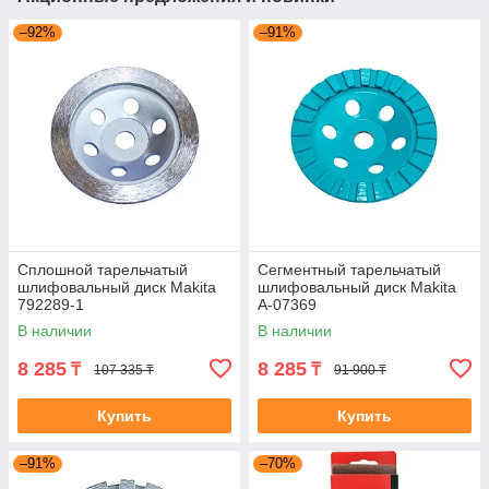
–92%
–91%
Сплошной тарельчатый
Сегментный тарельчатый
шлифовальный диск Makita
шлифовальный диск Makita
792289-1
A-07369
В наличии
В наличии
8 285
8 285
₸
₸
107 335 ₸
91 900 ₸
Купить
Купить
–91%
–70%