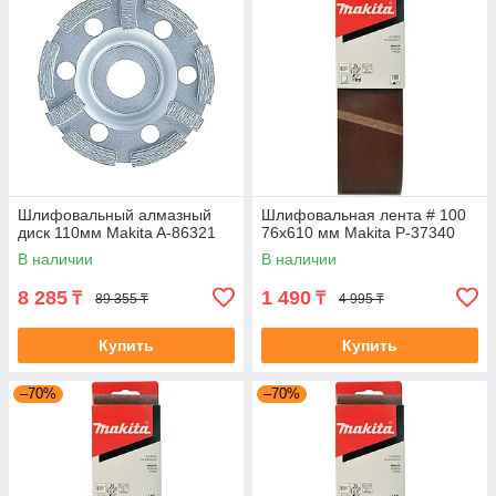
Шлифовальный алмазный
Шлифовальная лента # 100
диск 110мм Makita A-86321
76x610 мм Makita P-37340
В наличии
В наличии
8 285
1 490
₸
₸
89 355 ₸
4 995 ₸
Купить
Купить
–70%
–70%