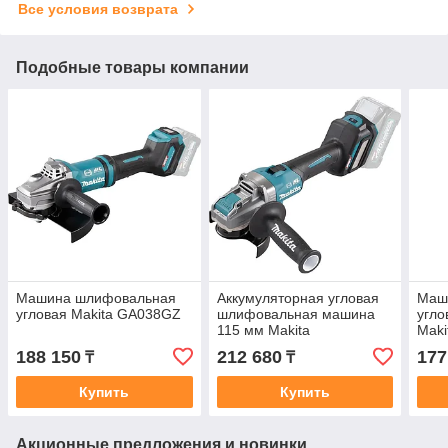
Все условия возврата
Подобные товары компании
Машина шлифовальная
Аккумуляторная угловая
Маш
угловая Makita GA038GZ
шлифовальная машина
угло
115 мм Makita
Mak
GA040GZ01
188 150
212 680
177
₸
₸
Купить
Купить
Акционные предложения и новинки