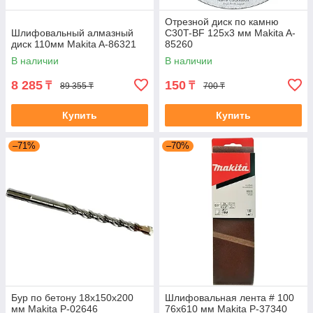
Отрезной диск по камню
Шлифовальный алмазный
C30T-BF 125x3 мм Makita A-
диск 110мм Makita A-86321
85260
В наличии
В наличии
8 285
150
₸
₸
89 355 ₸
700 ₸
Купить
Купить
–71%
–70%
Бур по бетону 18x150x200
Шлифовальная лента # 100
мм Makita P-02646
76x610 мм Makita P-37340