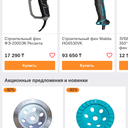
Строительный фен
Строительный фен Makita
ЗУБР
ФЭ-2000ЭК Ресанта
HG6530VK
350°
фен 
17 290
93 650
12 
₸
₸
Купить
Купить
Акционные предложения и новинки
–92%
–91%