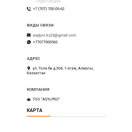
Отдел Продаж
+7 (707) 700-05-62
asylpro.kz26@gmail.com
+77077000562
ул. Толе би д.304, 1-этаж, Алматы,
Казахстан
ТОО "ASYLPRO"
КАРТА