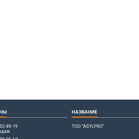
655-89-19
ТОО "ASYLPRO"
одаж