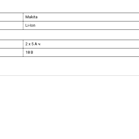
Makita
Li-Ion
2 х 5 А·ч
18 В