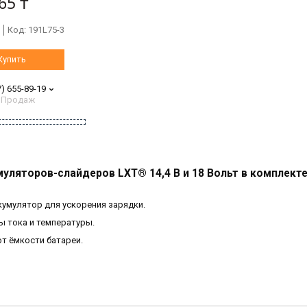
65 ₸
Код:
191L75-3
Купить
7) 655-89-19
 Продаж
уляторов-слайдеров LXT® 14,4 В и 18 Вольт в комплекте
умулятор для ускорения зарядки.
ы тока и температуры.
от ёмкости батареи.