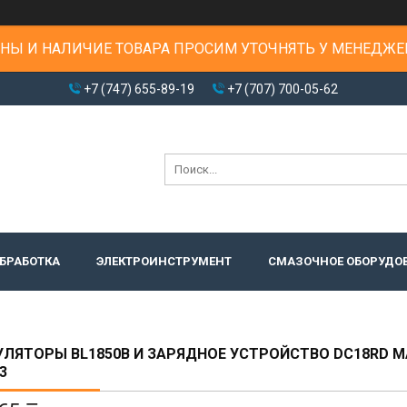
НЫ И НАЛИЧИЕ ТОВАРА ПРОСИМ УТОЧНЯТЬ У МЕНЕДЖЕ
+7 (747) 655-89-19
+7 (707) 700-05-62
БРАБОТКА
ЭЛЕКТРОИНСТРУМЕНТ
СМАЗОЧНОЕ ОБОРУДО
ЛЯТОРЫ BL1850B И ЗАРЯДНОЕ УСТРОЙСТВО DC18RD M
3