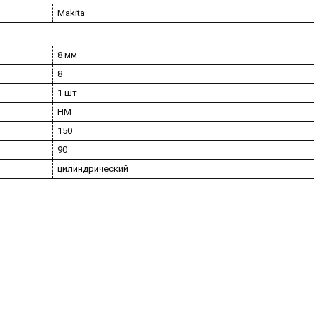
Makita
8 мм
8
1 шт
HM
150
90
цилиндрический