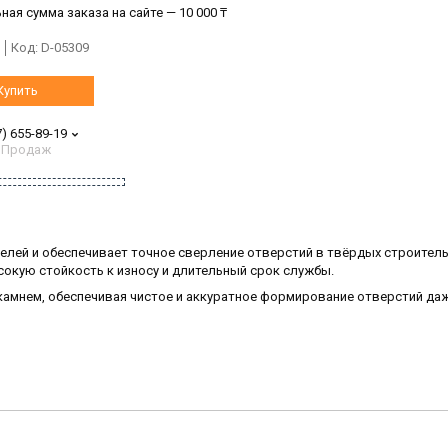
ая сумма заказа на сайте — 10 000 ₸
Код:
D-05309
Купить
7) 655-89-19
 Продаж
релей и обеспечивает точное сверление отверстий в твёрдых строител
сокую стойкость к износу и длительный срок службы.
камнем, обеспечивая чистое и аккуратное формирование отверстий да