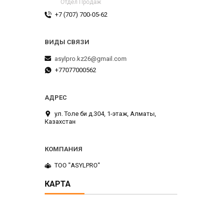
Отдел Продаж
+7 (707) 700-05-62
asylpro.kz26@gmail.com
+77077000562
ул. Толе би д.304, 1-этаж, Алматы,
Казахстан
ТОО "ASYLPRO"
КАРТА