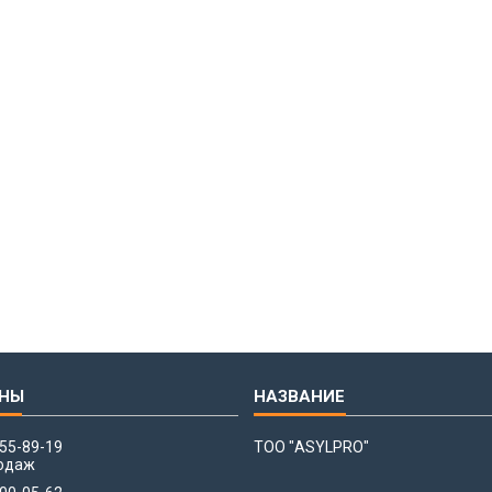
655-89-19
ТОО "ASYLPRO"
одаж