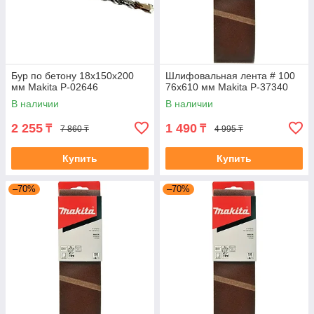
Бур по бетону 18x150x200
Шлифовальная лента # 100
мм Makita P-02646
76x610 мм Makita P-37340
В наличии
В наличии
2 255
1 490
₸
₸
7 860 ₸
4 995 ₸
Купить
Купить
–70%
–70%