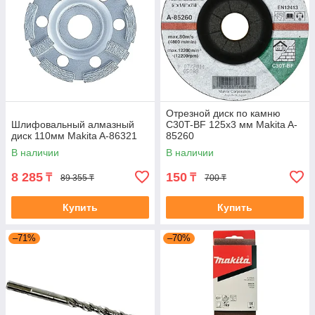
Отрезной диск по камню
Шлифовальный алмазный
C30T-BF 125x3 мм Makita A-
диск 110мм Makita A-86321
85260
В наличии
В наличии
8 285
150
₸
₸
89 355 ₸
700 ₸
Купить
Купить
–71%
–70%