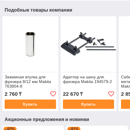
Подобные товары компании
Зажимная втулка для
Адаптер на шину для
Сабе
фрезера 8/12 мм Makita
фрезера Makita 194579-2
мета
763804-8
Maki
2 760
22 670
2 8
₸
₸
Купить
Купить
Акционные предложения и новинки
–92%
–91%