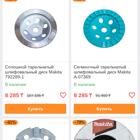
Сплошной тарельчатый
Сегментный тарельчатый
шлифовальный диск Makita
шлифовальный диск Makita
792289-1
A-07369
В наличии
В наличии
8 285
8 285
₸
₸
107 335 ₸
91 900 ₸
Купить
Купить
–91%
–79%