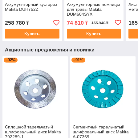
Аккумуляторный кусторез
Аккумуляторные ножницы
Лист
Makita DUH752Z
для травы Makita
мета
DUM604SYX
258 780
74 810
165
₸
₸
155 940 ₸
Купить
Купить
Акционные предложения и новинки
–92%
–91%
Сплошной тарельчатый
Сегментный тарельчатый
шлифовальный диск Makita
шлифовальный диск Makita
792289-1
A-07369