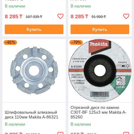
В наличии
В наличии
8 285
8 285
₸
₸
107 335 ₸
91 900 ₸
Купить
Купить
–91%
–79%
Отрезной диск по камню
Шлифовальный алмазный
C30T-BF 125x3 мм Makita A-
диск 110мм Makita A-86321
85260
В наличии
В наличии