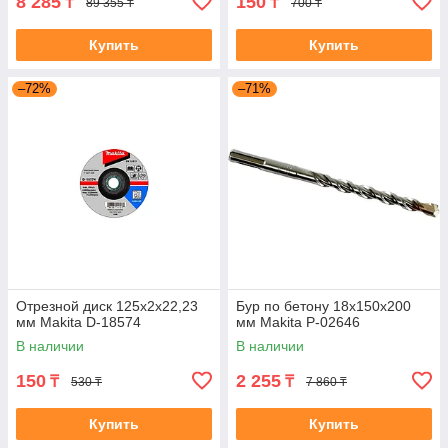
8 285
150
₸
₸
89 355 ₸
700 ₸
Купить
Купить
–72%
–71%
Отрезной диск 125х2х22,23
Бур по бетону 18x150x200
мм Makita D-18574
мм Makita P-02646
В наличии
В наличии
150
2 255
₸
₸
530 ₸
7 860 ₸
Купить
Купить