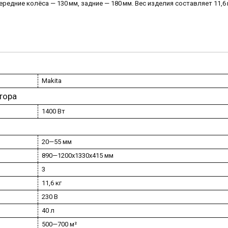
редние колёса — 130 мм, задние — 180 мм. Вес изделия составляет 11,6 
Makita
тора
1400 Вт
20—55 мм
890—1200х1330х415 мм
3
11,6 кг
230 В
40 л
500—700 м²