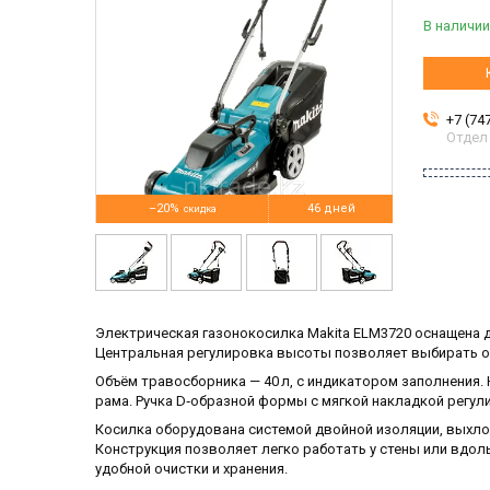
В наличии
+7 (74
Отдел
–20%
46 дней
Электрическая газонокосилка Makita ELM3720 оснащена 
Центральная регулировка высоты позволяет выбирать одну
Объём травосборника — 40 л, с индикатором заполнения.
рама. Ручка D‑образной формы с мягкой накладкой регул
Косилка оборудована системой двойной изоляции, выхлоп
Конструкция позволяет легко работать у стены или вдо
удобной очистки и хранения.