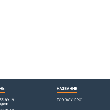
655-89-19
ТОО "ASYLPRO"
одаж