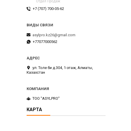
Отдел Продаж
+7 (707) 700-05-62
asylpro.kz26@gmail.com
+77077000562
ул. Толе би д.304, 1-этаж, Алматы,
Казахстан
ТОО "ASYLPRO"
КАРТА