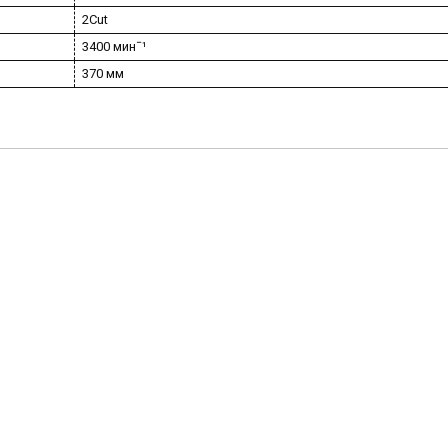
2Cut
3400 минˉ¹
370 мм