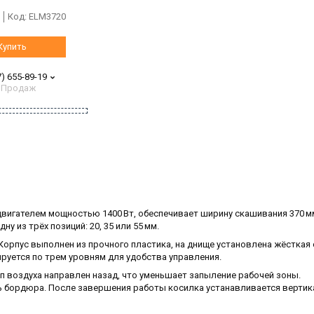
Код:
ELM3720
Купить
7) 655-89-19
 Продаж
двигателем мощностью 1400 Вт, обеспечивает ширину скашивания 370 м
 из трёх позиций: 20, 35 или 55 мм.
 Корпус выполнен из прочного пластика, на днище установлена жёсткая
ируется по трем уровням для удобства управления.
 воздуха направлен назад, что уменьшает запыление рабочей зоны.
ль бордюра. После завершения работы косилка устанавливается вертик