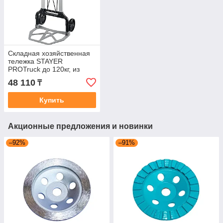
Складная хозяйственная
тележка STAYER
PROTruck до 120кг, из
алюминиевого сплава,
48 110
₸
платформа 48,5х35см
38755-120
Купить
Акционные предложения и новинки
–92%
–91%