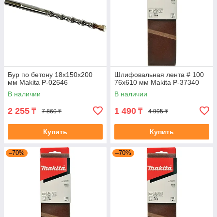
Бур по бетону 18x150x200
Шлифовальная лента # 100
мм Makita P-02646
76x610 мм Makita P-37340
В наличии
В наличии
2 255
1 490
₸
₸
7 860 ₸
4 995 ₸
Купить
Купить
–70%
–70%