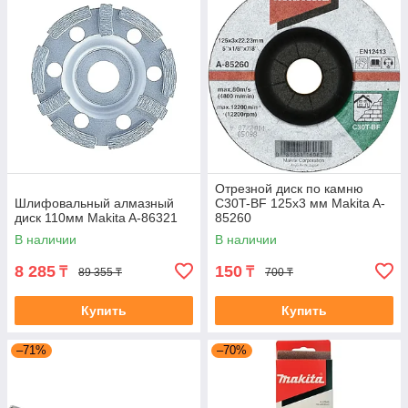
Отрезной диск по камню
Шлифовальный алмазный
C30T-BF 125x3 мм Makita A-
диск 110мм Makita A-86321
85260
В наличии
В наличии
8 285
150
₸
₸
89 355 ₸
700 ₸
Купить
Купить
–71%
–70%