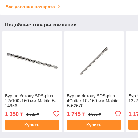
Все условия возврата
Подобные товары компании
Бур по бетону SDS-plus
Бур по бетону SDS-plus
Бур 
12х100х160 мм Makita B-
4Cutter 10x160 мм Makita
12х2
14956
B-62670
1 350
1 745
1 1
₸
₸
1 825 ₸
1 905 ₸
Купить
Купить