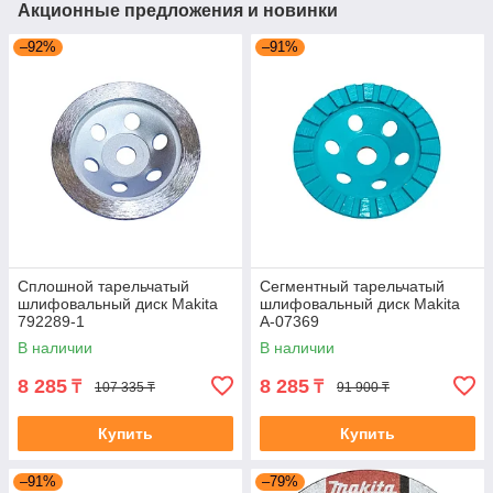
Акционные предложения и новинки
–92%
–91%
Сплошной тарельчатый
Сегментный тарельчатый
шлифовальный диск Makita
шлифовальный диск Makita
792289-1
A-07369
В наличии
В наличии
8 285
8 285
₸
₸
107 335 ₸
91 900 ₸
Купить
Купить
–91%
–79%