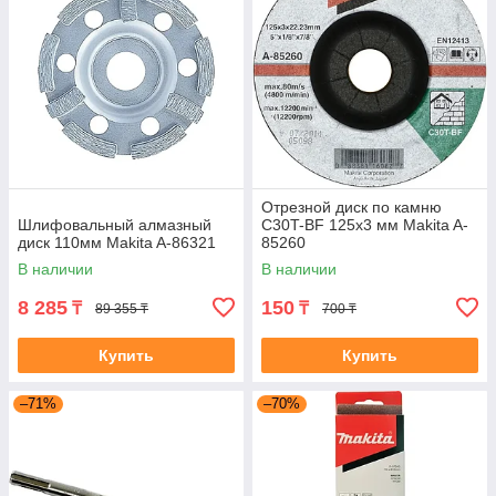
Отрезной диск по камню
Шлифовальный алмазный
C30T-BF 125x3 мм Makita A-
диск 110мм Makita A-86321
85260
В наличии
В наличии
8 285
150
₸
₸
89 355 ₸
700 ₸
Купить
Купить
–71%
–70%