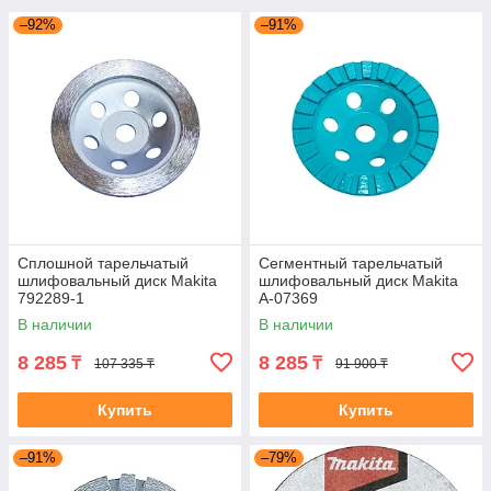
–92%
–91%
Сплошной тарельчатый
Сегментный тарельчатый
шлифовальный диск Makita
шлифовальный диск Makita
792289-1
A-07369
В наличии
В наличии
8 285
8 285
₸
₸
107 335 ₸
91 900 ₸
Купить
Купить
–91%
–79%