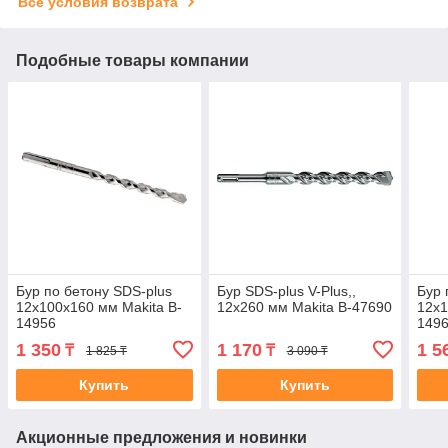
Все условия возврата
Подобные товары компании
Бур по бетону SDS-plus
Бур SDS-plus V-Plus,,
Бур 
12х100х160 мм Makita B-
12х260 мм Makita B-47690
12х1
14956
149
1 350
1 170
1 5
₸
₸
1 825 ₸
3 090 ₸
Купить
Купить
Акционные предложения и новинки