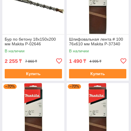
Бур по бетону 18x150x200
Шлифовальная лента # 100
мм Makita P-02646
76x610 мм Makita P-37340
В наличии
В наличии
2 255
1 490
₸
₸
7 860 ₸
4 995 ₸
Купить
Купить
–70%
–70%