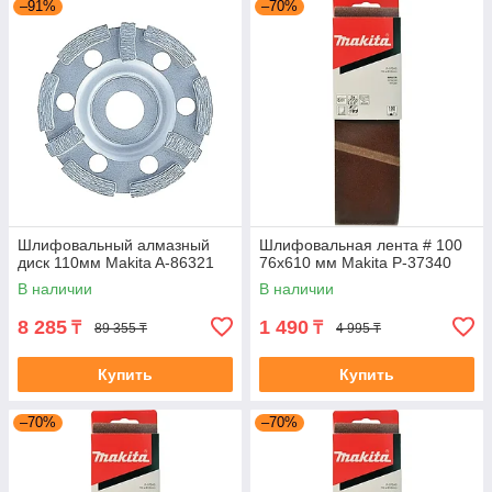
–91%
–70%
Шлифовальный алмазный
Шлифовальная лента # 100
диск 110мм Makita A-86321
76x610 мм Makita P-37340
В наличии
В наличии
8 285
1 490
₸
₸
89 355 ₸
4 995 ₸
Купить
Купить
–70%
–70%