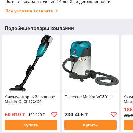
Возврат товара в течение 14 дней по договоренности
Все условия возврата
Подобные товары компании
Аккумуляторный пылесос
Пылесос Makita VC3011L
Акку
Makita CL001GZ04
Mak
186
50 610
230 405
₸
₸
109 020 ₸
361 0
Купить
Купить